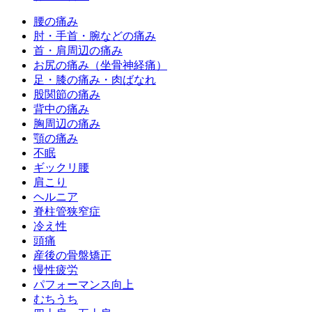
腰の痛み
肘・手首・腕などの痛み
首・肩周辺の痛み
お尻の痛み（坐骨神経痛）
足・膝の痛み・肉ばなれ
股関節の痛み
背中の痛み
胸周辺の痛み
顎の痛み
不眠
ギックリ腰
肩こり
ヘルニア
脊柱管狭窄症
冷え性
頭痛
産後の骨盤矯正
慢性疲労
パフォーマンス向上
むちうち