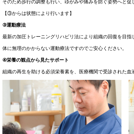
そのため歩行の調整も行い、ゆがみや痛みを防ぐ姿勢へと促
【③からは状態により行います】
③運動療法
最新の加圧トレーニングリハビリ法により組織の回復を目指
体に無理のかからない運動療法ですのでご安心ください。
④栄養の観点から見たサポート
組織の再生を助ける必須栄養素を、医療機関で受診された血